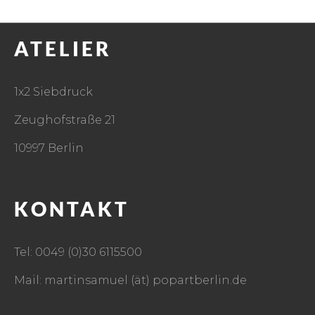
ATELIER
1x2 Siebdruck
Zeughofstraße 21
10997 Berlin
KONTAKT
Tel: 0049 (0)30 6115500
Mail: martinsamuel (ät) popartberlin.de