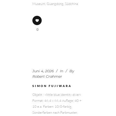
Museum, Guangdong, Südchina
0
Juni 4, 2026
In
By
Robert Crahmer
SIMON FUJIWARA
Objekt : »little blue identity diver«
Format: 46,4 x 66,4 Auflage: 40 +
10 e.a. Farben: 10/0-farbig,
Sonderfarben nach Farbmuster,