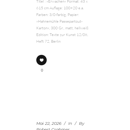
Titel : »Erwachen« Format: 43 x
615 cm Auflage: 100+20 e.a.
Farben: 3/0-farbig, Papier:
»Hahnemühle Passepartout-
Karton«, 300 Gr., matt, hellweiß
Edition: Texte zur Kunst 12/08,
Heft 72, Berlin
0
Mai 22, 2026
In
By
Robert Crahmer