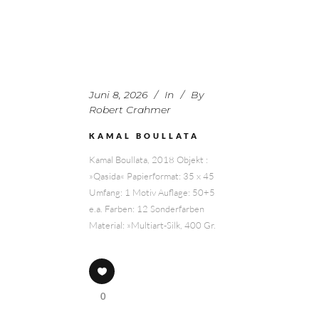
Juni 8, 2026
In
By
Robert Crahmer
KAMAL BOULLATA
Kamal Boullata, 2018 Objekt :
»Qasida« Papierformat: 35 x 45
Umfang: 1 Motiv Auflage: 50+5
e.a. Farben: 12 Sonderfarben
Material: »Multiart-Silk, 400 Gr.
0