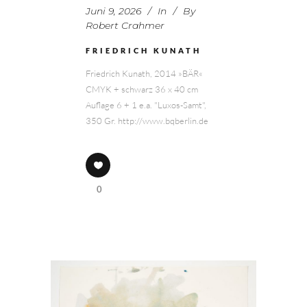
Juni 9, 2026
In
By
Robert Crahmer
FRIEDRICH KUNATH
Friedrich Kunath, 2014 »BÄR«
CMYK + schwarz 36 x 40 cm
Auflage 6 + 1 e.a. "Luxos-Samt",
350 Gr. http://www.bqberlin.de
0