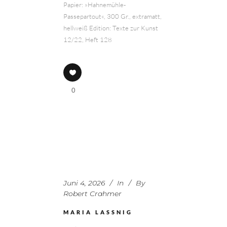
Papier: »Hahnemühle-
Passepartout«, 300 Gr., extramatt,
hellweiß Edition: Texte zur Kunst
12/22, Heft 128
0
Juni 4, 2026
In
By
Robert Crahmer
MARIA LASSNIG