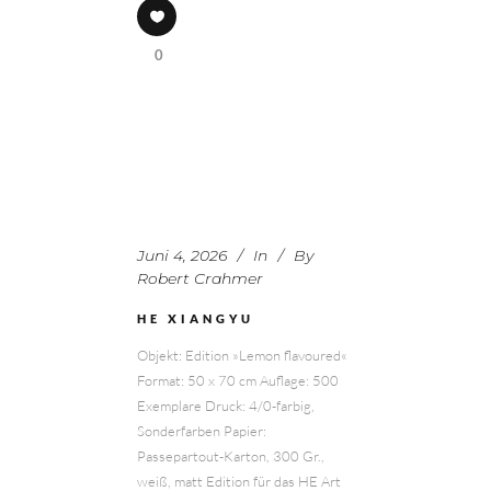
0
Juni 4, 2026
In
By
Robert Crahmer
HE XIANGYU
Objekt: Edition »Lemon flavoured«
Format: 50 x 70 cm Auflage: 500
Exemplare Druck: 4/0-farbig,
Sonderfarben Papier:
Passepartout-Karton, 300 Gr.,
weiß, matt Edition für das HE Art