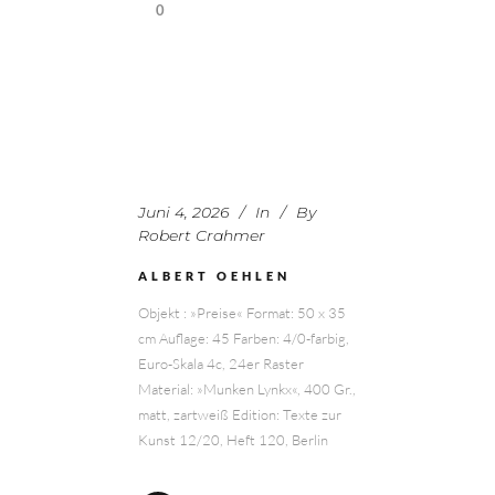
0
Juni 4, 2026
In
By
Robert Crahmer
ALBERT OEHLEN
Objekt : »Preise« Format: 50 x 35
cm Auflage: 45 Farben: 4/0-farbig,
Euro-Skala 4c, 24er Raster
Material: »Munken Lynkx«, 400 Gr.,
matt, zartweiß Edition: Texte zur
Kunst 12/20, Heft 120, Berlin