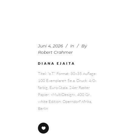
Juni 4, 2026
In
By
Robert Crahmer
DIANA EJAITA
Titel: "o.T." Format: 30x35 Auflage:
100 Exemplare+ 5e.a. Druck: 4/0-
farbig, Euro-Skala, 24er Raster
Papier: »MultiDesign«, 400 Gr.,
white Edition: Operndorf Afrika,
Berlin