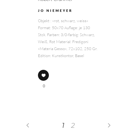
JO NIEMEYER
Objekt : »rot, schwarz, weiss«
Format: 50x70 Auflage: je 130
Stck. Farben: 3/0-farbig: Schwarz,
Weiß, Rot Material: Fredigoni
»Materia Gesso«, 72x102, 250 Gr.
Edition: Kunstkontor, Basel
0
1
2