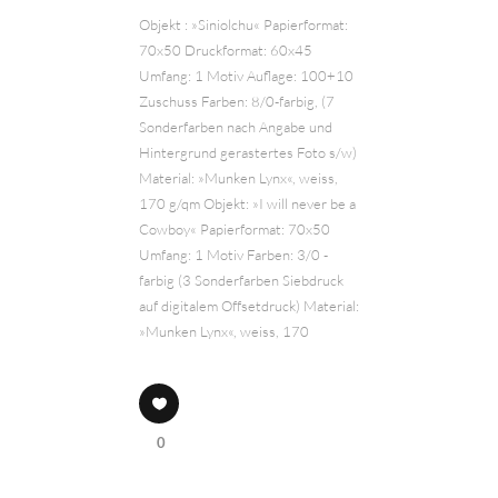
Objekt : »Siniolchu« Papierformat:
70x50 Druckformat: 60x45
Umfang: 1 Motiv Auflage: 100+10
Zuschuss Farben: 8/0-farbig, (7
Sonderfarben nach Angabe und
Hintergrund gerastertes Foto s/w)
Material: »Munken Lynx«, weiss,
170 g/qm Objekt: »I will never be a
Cowboy« Papierformat: 70x50
Umfang: 1 Motiv Farben: 3/0 -
farbig (3 Sonderfarben Siebdruck
auf digitalem Offsetdruck) Material:
»Munken Lynx«, weiss, 170
0