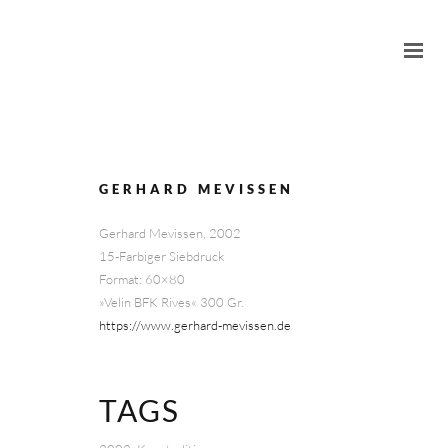
GERHARD MEVISSEN
Gerhard Mevissen, 2002
15-Farbiger Siebdruck
Format: 60×80
»Velin BFK Rives« 300 Gr.
https://www.gerhard-mevissen.de
TAGS