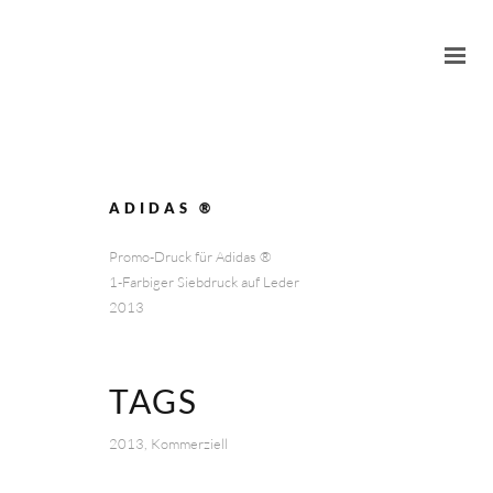
ADIDAS ®
Promo-Druck für Adidas ®
1-Farbiger Siebdruck auf Leder
2013
TAGS
2013, Kommerziell