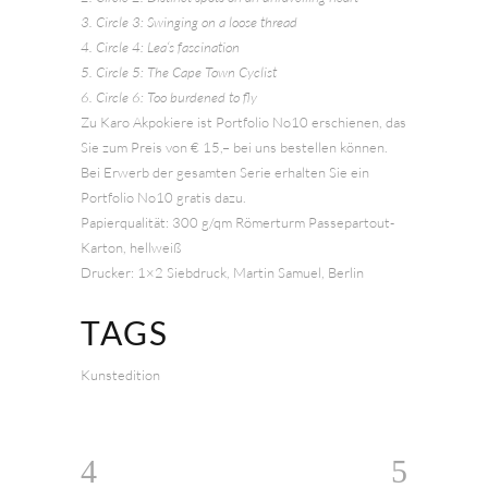
3. Circle 3: Swinging on a loose thread
4. Circle 4: Lea‘s fascination
5. Circle 5: The Cape Town Cyclist
6. Circle 6: Too burdened to fly
Zu Karo Akpokiere ist Portfolio No10 erschienen, das
Sie zum Preis von € 15,– bei uns bestellen können.
Bei Erwerb der gesamten Serie erhalten Sie ein
Portfolio No10 gratis dazu.
Papierqualität: 300 g/qm Römerturm Passepartout-
Karton, hellweiß
Drucker: 1×2 Siebdruck, Martin Samuel, Berlin
TAGS
Kunstedition