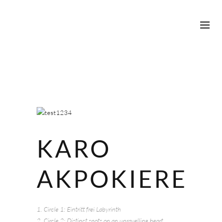
KARO
AKPOKIERE
1. Circle 1: Eintritt frei Labyrinth
2. Circle 2: Distinct spots on an unravelling heart