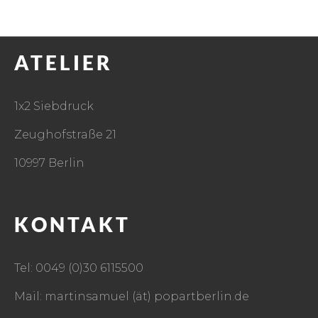
ATELIER
1x2 Siebdruck
Zeughofstraße 21
10997 Berlin
KONTAKT
Tel: 0049 (0)30 6115500
Mail: martinsamuel (ät) popartberlin.de