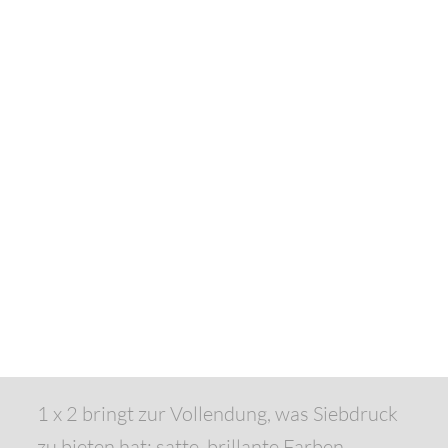
1 x 2 bringt zur Vollendung, was Siebdruck
zu bieten hat: satte, brillante Farben,