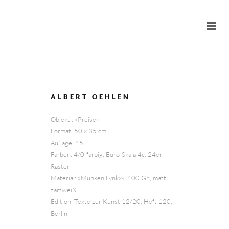
ALBERT OEHLEN
Objekt : »Preise«
Format: 50 x 35 cm
Auflage: 45
Farben: 4/0-farbig, Euro-Skala 4c, 24er
Raster
Material: »Munken Lynkx«, 400 Gr., matt,
zartweiß
Edition: Texte zur Kunst 12/20, Heft 120,
Berlin