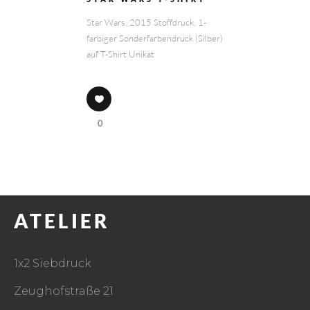
Star Wars, 2015 Stoffdruck, 1-
farbiger Sonderfarbendruck (Silber)
auf T-Shirt Unikat
0
ATELIER
1x2 Siebdruck
Zeughofstraße 21