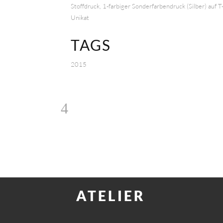
Stoffdruck, 1-farbiger Sonderfarbendruck (Silber) auf T
Unikat
TAGS
2015
ATELIER