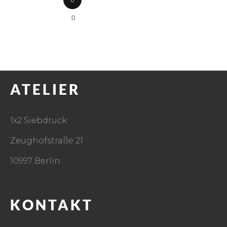
0
ATELIER
1x2 Siebdruck
Zeughofstraße 21
10997 Berlin
KONTAKT