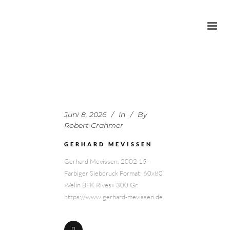
Juni 8, 2026
In
By
Robert Crahmer
GERHARD MEVISSEN
Gerhard Mevissen, 2002 15-
Farbiger Siebdruck Format: 60x80
»Velin BFK Rives« 300 Gr.
https://www.gerhard-mevissen.de