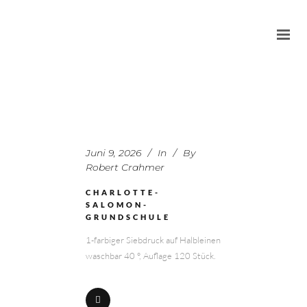
Juni 9, 2026
In
By
Robert Crahmer
CHARLOTTE-
SALOMON-
GRUNDSCHULE
1-farbiger Siebdruck auf Halbleinen
waschbar 40 °, Auflage 120 Stück.