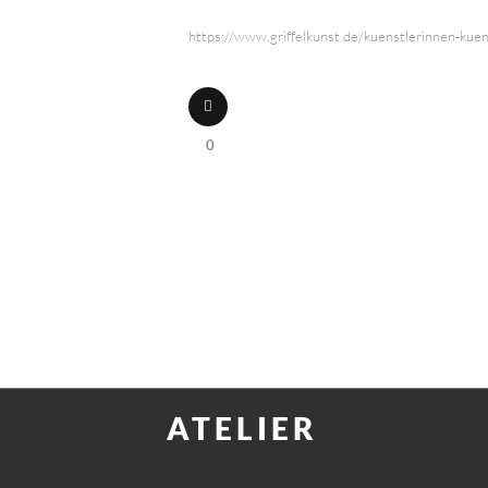
https://www.griffelkunst.de/kuenstlerinnen-kue
0
ATELIER