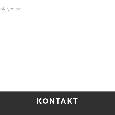
nstler/grommek
KONTAKT