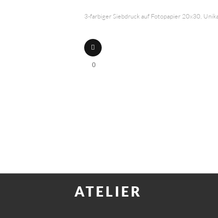
3-farbiger Siebdruck auf Fotopapier 20x30, Unik
0
ATELIER