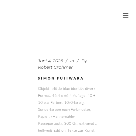
Juni 4, 2026
In
By
Robert Crahmer
SIMON FUJIWARA
Objekt : »little blue identity diver«
Format: 46,4 x 66,4 Auflage: 40 +
10 e.a. Farben: 10/0-farbig,
Sonderfarben nach Farbmuster,
Papier: »Hahnemühle-
Passepartout«, 300 Gr., extramatt,
hellweiß Edition: Texte zur Kunst