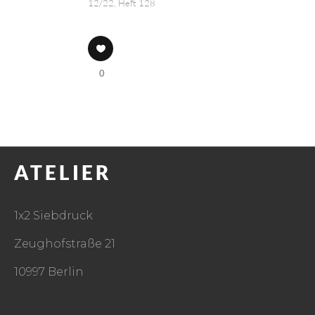
12/22, Heft 128
0
ATELIER
1x2 Siebdruck
Zeughofstraße 21
10997 Berlin