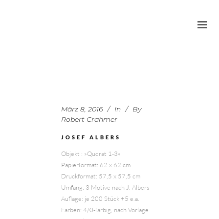
März 8, 2016
In
By
Robert Crahmer
JOSEF ALBERS
Objekt : »Qudrat 1-3«
Papierformat: 62 x 62 cm
Druckformat: 57,5 x 57,5 cm
Umfang: 3 Motive nach J. Albers
Auflage: je 200 Stück +5 e.a.
Farben: 4/0-farbig, nach Vorlage