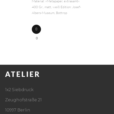
Material: »Metapaper, extrasamt«
400 Gr., matt, weiß Edition: Josef-
Albers-Museum, Bottrop
0
ATELIER
1x2 Siebdruck
Zeughofstraße 21
10997 Berlin