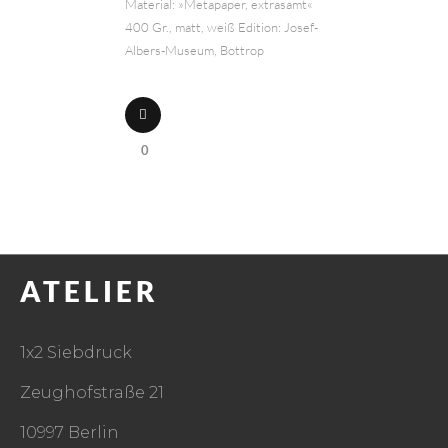
Material: »Metapaper, extrasamt«
400 Gr., matt, weiß Edition: Josef-
Albers-Museum, Bottrop
0
ATELIER
1x2 Siebdruck
Zeughofstraße 21
10997 Berlin