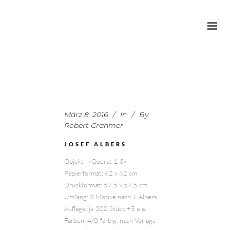
März 8, 2016
In
By
Robert Crahmer
JOSEF ALBERS
Objekt : »Qudrat 1-3«
Papierformat: 62 x 62 cm
Druckformat: 57,5 x 57,5 cm
Umfang: 3 Motive nach J. Albers
Auflage: je 200 Stück +5 e.a.
Farben: 4/0-farbig, nach Vorlage