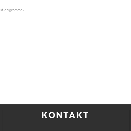
nstler/grommek
KONTAKT