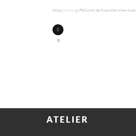
https://www.griffelkunst.de/kuenstlerinnen-kue
0
ATELIER