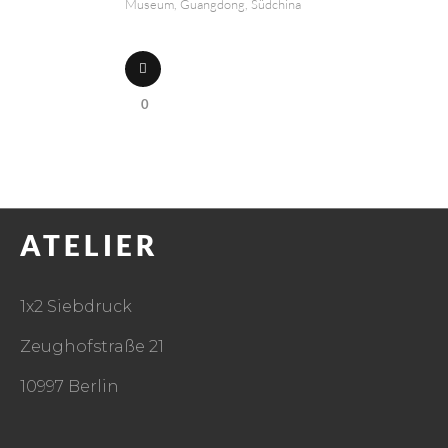
Museum, Guangdong, Südchina
0
ATELIER
1x2 Siebdruck
Zeughofstraße 21
10997 Berlin