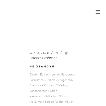
Juni 4, 2026
In
By
Robert Crahmer
HE XIANGYU
Objekt: Edition »Lemon flavoured«
Format: 50 x 70 cm Auflage: 500
Exemplare Druck: 4/0-farbig,
Sonderfarben Papier:
Passepartout-Karton, 300 Gr.,
weiß, matt Edition für das HE Art