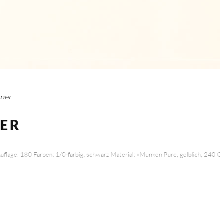
mer
YER
flage: 180 Farben: 1/0-farbig, schwarz Material: »Munken Pure, gelblich, 240 G
KONTAKT
Tel: 0049 (0)30 6115500
Mail: martinsamuel (ät)