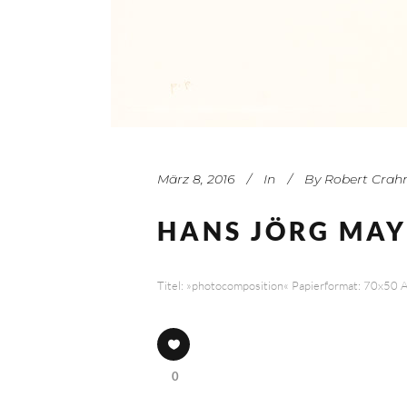
März 8, 2016
In
By
Robert Crah
HANS JÖRG MA
Titel: »photocomposition« Papierformat: 70x50 Au
ATELIER
1x2 Siebdruck
0
Zeughofstraße 21