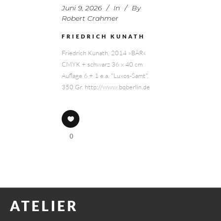
Juni 9, 2026
In
By
Robert Crahmer
FRIEDRICH KUNATH
Friedrich Kunath, 2014 »BÄR«
CMYK + schwarz 36 x 40 cm
Auflage 6 + 1 e.a. "Luxos-Samt",
350 Gr. http://www.bqberlin.de
0
ATELIER