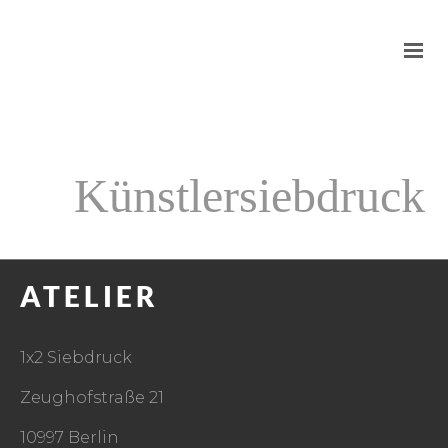
Künstlersiebdruck
ATELIER
1x2 Siebdruck
Zeughofstraße 21
10997 Berlin